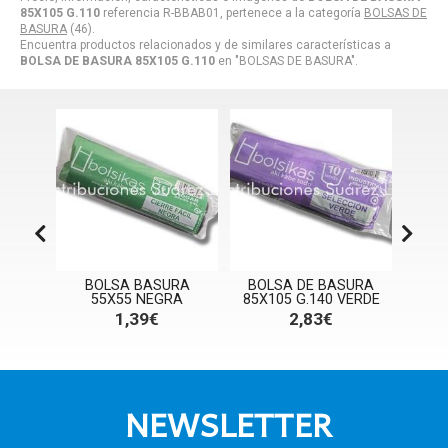
85X105 G.110
referencia R-BBAB01, pertenece a la categoría
BOLSAS DE
BASURA
(46).
Encuentra productos relacionados y de similares características a
BOLSA DE BASURA 85X105 G.110
en "BOLSAS DE BASURA".
BASURA
BOLSA DE BASURA
BOLSA DE BASURA
 NEGRA
85X105 G.140 VERDE
85X105 G.180 NEGRA
39€
2,83€
3,21€
NEWSLETTER