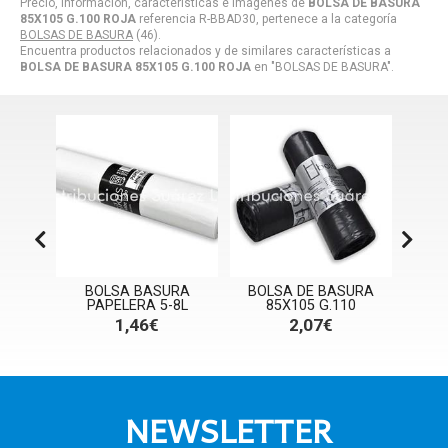
Precio, información, características e imágenes de
BOLSA DE BASURA
85X105 G.100 ROJA
referencia R-BBAD30, pertenece a la categoría
BOLSAS DE BASURA
(46).
Encuentra productos relacionados y de similares características a
BOLSA DE BASURA 85X105 G.100 ROJA
en "BOLSAS DE BASURA".
RA
BOLSA BASURA
BOLSA DE BASURA
BOL
PAPELERA 5-8L
85X105 G.110
85X1
R
1,46€
2,07€
NEWSLETTER