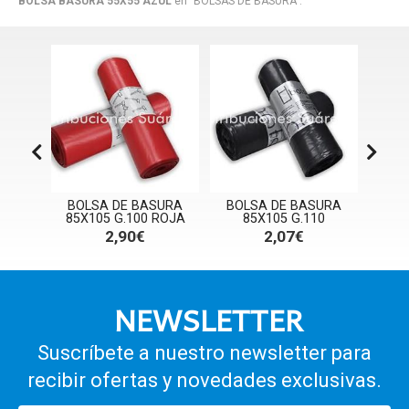
BOLSA BASURA 55X55 AZUL
en "BOLSAS DE BASURA".
RA
BOLSA DE BASURA
BOLSA DE BASURA
BOL
RA
85X105 G.100 ROJA
85X105 G.110
85X1
2,90€
2,07€
NEWSLETTER
Suscríbete a nuestro newsletter para
recibir ofertas y novedades exclusivas.