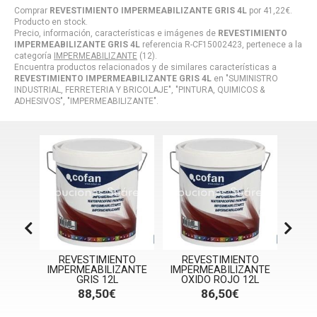
Comprar
REVESTIMIENTO IMPERMEABILIZANTE GRIS 4L
por
41,22
€
.
Producto en stock.
Precio, información, características e imágenes de
REVESTIMIENTO
IMPERMEABILIZANTE GRIS 4L
referencia R-CF15002423, pertenece a la
categoría
IMPERMEABILIZANTE
(12).
Encuentra productos relacionados y de similares características a
REVESTIMIENTO IMPERMEABILIZANTE GRIS 4L
en "SUMINISTRO
INDUSTRIAL, FERRETERIA Y BRICOLAJE", "PINTURA, QUIMICOS &
ADHESIVOS", "IMPERMEABILIZANTE".
NTO
REVESTIMIENTO
REVESTIMIENTO
RE
ZANTE
IMPERMEABILIZANTE
IMPERMEABILIZANTE
IMPE
GRIS 12L
OXIDO ROJO 12L
O
88,50€
86,50€