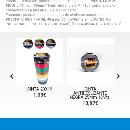
Precio, información, características e imágenes de
PRECINTO MUY
FRAGIL 48 micr. 50mm*48mts
referencia DIM47157, pertenece a la
categoría
CINTA AISLANTE Y ADHESIVO
(29).
Encuentra productos relacionados y de similares características a
PRECINTO MUY FRAGIL 48 micr. 50mm*48mts
en "SUMINISTRO
INDUSTRIAL, FERRETERIA Y BRICOLAJE", "CINTA AISLANTE Y ADHESIVO".
CINTA 20X19
CINTA
PAC
ANTIDESLIZANTE
AD
1,03€
NEGRA 25mm 18Mts.
1Mt
13,87€