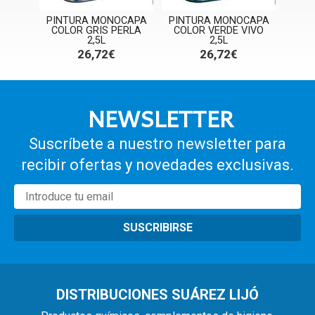
CAPA
PINTURA MONOCAPA
PINTURA MONOCAPA
PIN
,5L
COLOR GRIS PERLA
COLOR VERDE VIVO
M
2,5L
2,5L
26,72€
26,72€
NEWSLETTER
Suscríbete a nuestro newsletter para
recibir ofertas y novedades exclusivas.
SUSCRIBIRSE
DISTRIBUCIONES SUÁREZ LIJÓ