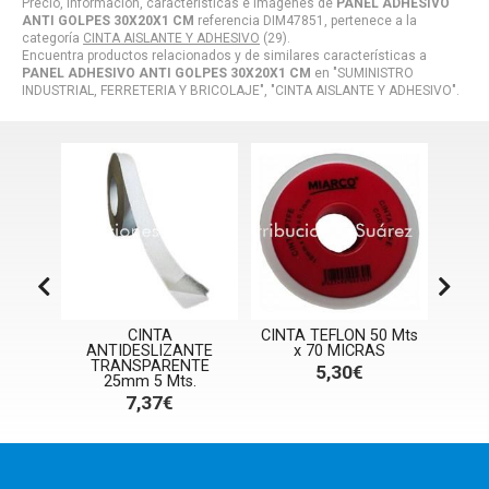
Precio, información, características e imágenes de
PANEL ADHESIVO
ANTI GOLPES 30X20X1 CM
referencia DIM47851, pertenece a la
categoría
CINTA AISLANTE Y ADHESIVO
(29).
Encuentra productos relacionados y de similares características a
PANEL ADHESIVO ANTI GOLPES 30X20X1 CM
en "SUMINISTRO
INDUSTRIAL, FERRETERIA Y BRICOLAJE", "CINTA AISLANTE Y ADHESIVO".
NTE
CINTA
CINTA TEFLON 50 Mts
P
LE 80
ANTIDESLIZANTE
x 70 MICRAS
FR
EGRA
TRANSPARENTE
5,30€
25mm 5 Mts.
7,37€