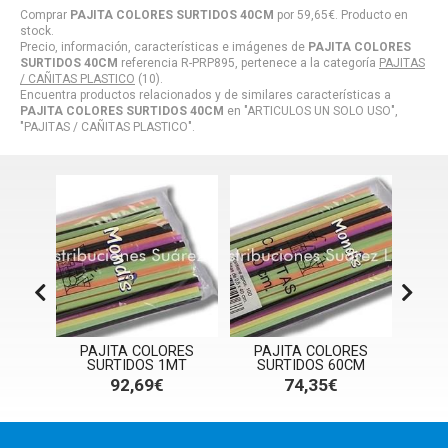
Comprar
PAJITA COLORES SURTIDOS 40CM
por
59,65
€
. Producto en
stock.
Precio, información, características e imágenes de
PAJITA COLORES
SURTIDOS 40CM
referencia R-PRP895, pertenece a la categoría
PAJITAS
/ CAÑITAS PLASTICO
(10).
Encuentra productos relacionados y de similares características a
PAJITA COLORES SURTIDOS 40CM
en "ARTICULOS UN SOLO USO",
"PAJITAS / CAÑITAS PLASTICO".
ITA
PAJITA COLORES
PAJITA COLORES
PA
SURTIDOS 1MT
SURTIDOS 60CM
PAR
92,69€
74,35€