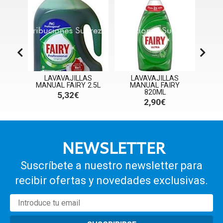
FAIRY
LAVAVAJILLAS
LAVAVAJILLAS
LAVA
TIC
MANUAL FAIRY 2.5L
MANUAL FAIRY
PL
820ML
5,32€
2,90€
NEWSLETTER
Suscríbete a nuestro newsletter para
recibir ofertas y novedades exclusivas.