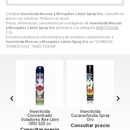
Comprar
Insecticida Moscas y Mosquitos Limón Spray Oro
, consulte su
precio con nosotros. Producto en stock.
Precio, información, características e imágenes de
Insecticida Moscas
y Mosquitos Limón Spray Oro
pertenece a la categoría
INSECTICIDAS
(15).
Encuentra productos relacionados y de similares características a
Insecticida Moscas y Mosquitos Limón Spray Oro
en "QUIMICOS",
"DOMESTICOS", "INSECTICIDAS".
Insecticida
Insecticida
In
os
Concentrado
Cucarachicida Spray
Lav
Voladores Aire Libre
Oro
ecio
Con
ORO 520 cc
Consultar precio
Consultar precio