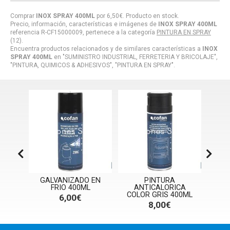
Comprar
INOX SPRAY 400ML
por
6,50
€
. Producto en stock.
Precio, información, características e imágenes de
INOX SPRAY 400ML
referencia R-CF15000009, pertenece a la categoría
PINTURA EN SPRAY
(12).
Encuentra productos relacionados y de similares características a
INOX
SPRAY 400ML
en "SUMINISTRO INDUSTRIAL, FERRETERIA Y BRICOLAJE",
"PINTURA, QUIMICOS & ADHESIVOS", "PINTURA EN SPRAY".
GALVANIZADO EN
PINTURA
E EN
FRIO 400ML
ANTICALORICA
A
00ML
COLOR GRIS 400ML
COLO
6,00€
8,00€