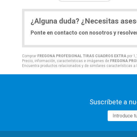
¿Alguna duda? ¿Necesitas ase
Ponte en contacto con nosotros y resolv
Comprar
FREGONA PROFESIONAL TIRAS CUADROS EXTRA
por
1,
Precio, información, características e imágenes de
FREGONA PRO
Encuentra productos relacionados y de similares características a
Suscríbete a nu