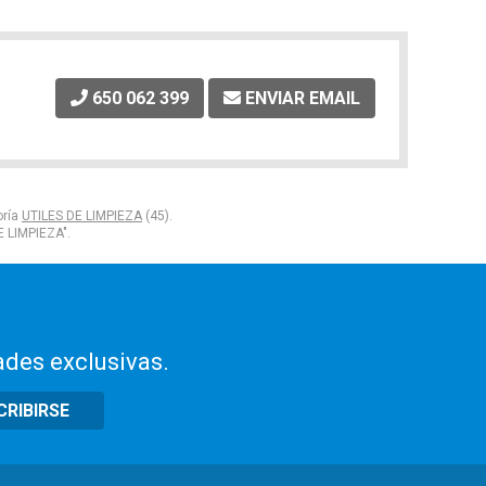
650 062 399
ENVIAR EMAIL
oría
UTILES DE LIMPIEZA
(45).
E LIMPIEZA".
ades exclusivas.
CRIBIRSE