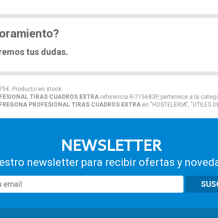
soramiento?
eremos tus dudas.
75
€
. Producto en stock.
FESIONAL TIRAS CUADROS EXTRA
referencia R-715683P, pertenece a la categ
FREGONA PROFESIONAL TIRAS CUADROS EXTRA
en "HOSTELERIA", "UTILES D
NEWSLETTER
estro newsletter para recibir ofertas y noved
SUS