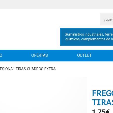
Suministros industriales, ferre
químicos, complementos de hig
IO
OFERTAS
OUTLET
ESIONAL TIRAS CUADROS EXTRA
FREG
TIRA
1,75
€