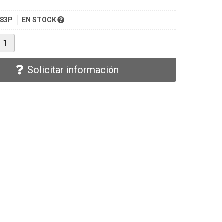
683P
EN STOCK
Solicitar información