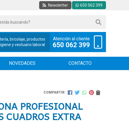
Newsletter
650 062 399
Atención al cliente
tería, bricolaje, productos
650 062 399
iene y vestuario laboral
NOVEDADES
CONTACTO
COMPARTIR:
ONA PROFESIONAL
S CUADROS EXTRA