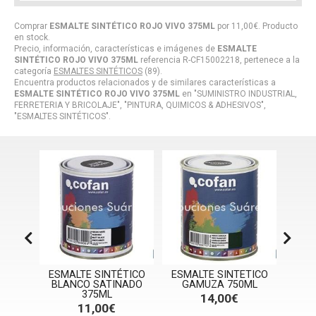
Comprar
ESMALTE SINTÉTICO ROJO VIVO 375ML
por
11,00
€
. Producto
en stock.
Precio, información, características e imágenes de
ESMALTE
SINTÉTICO ROJO VIVO 375ML
referencia R-CF15002218, pertenece a la
categoría
ESMALTES SINTÉTICOS
(89).
Encuentra productos relacionados y de similares características a
ESMALTE SINTÉTICO ROJO VIVO 375ML
en "SUMINISTRO INDUSTRIAL,
FERRETERIA Y BRICOLAJE", "PINTURA, QUIMICOS & ADHESIVOS",
"ESMALTES SINTÉTICOS".
TICO
ESMALTE SINTÉTICO
ESMALTE SINTETICO
ESM
L
BLANCO SATINADO
GAMUZA 750ML
GRI
375ML
14,00€
11,00€