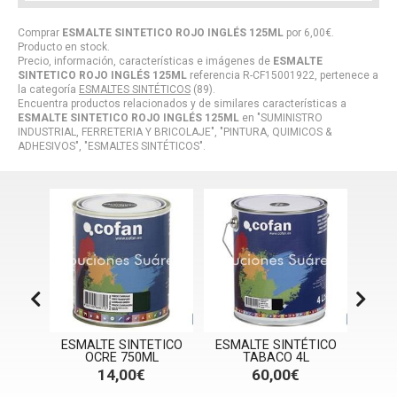
Comprar
ESMALTE SINTETICO ROJO INGLÉS 125ML
por
6,00
€
.
Producto en stock.
Precio, información, características e imágenes de
ESMALTE
SINTETICO ROJO INGLÉS 125ML
referencia R-CF15001922, pertenece a
la categoría
ESMALTES SINTÉTICOS
(89).
Encuentra productos relacionados y de similares características a
ESMALTE SINTETICO ROJO INGLÉS 125ML
en "SUMINISTRO
INDUSTRIAL, FERRETERIA Y BRICOLAJE", "PINTURA, QUIMICOS &
ADHESIVOS", "ESMALTES SINTÉTICOS".
TICO
ESMALTE SINTETICO
ESMALTE SINTÉTICO
ESM
O 4L
OCRE 750ML
TABACO 4L
TA
14,00€
60,00€