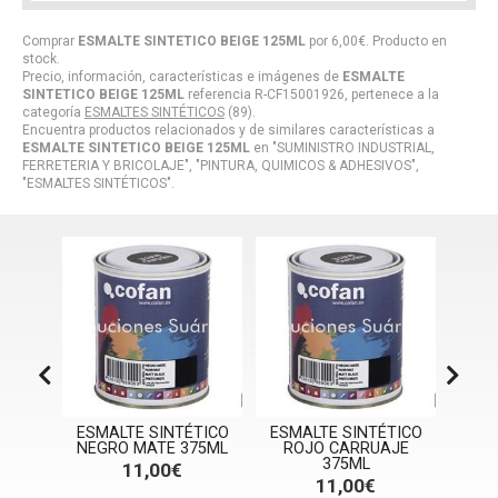
Comprar
ESMALTE SINTETICO BEIGE 125ML
por
6,00
€
. Producto en
stock.
Precio, información, características e imágenes de
ESMALTE
SINTETICO BEIGE 125ML
referencia R-CF15001926, pertenece a la
categoría
ESMALTES SINTÉTICOS
(89).
Encuentra productos relacionados y de similares características a
ESMALTE SINTETICO BEIGE 125ML
en "SUMINISTRO INDUSTRIAL,
FERRETERIA Y BRICOLAJE", "PINTURA, QUIMICOS & ADHESIVOS",
"ESMALTES SINTÉTICOS".
TICO
ESMALTE SINTÉTICO
ESMALTE SINTÉTICO
ESM
NADO
NEGRO MATE 375ML
ROJO CARRUAJE
ROJ
375ML
11,00€
11,00€