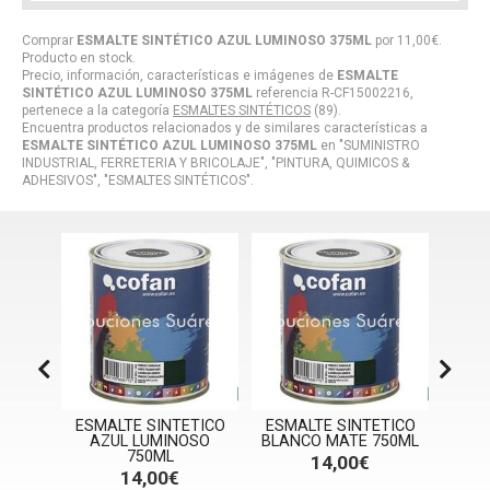
Comprar
ESMALTE SINTÉTICO AZUL LUMINOSO 375ML
por
11,00
€
.
Producto en stock.
Precio, información, características e imágenes de
ESMALTE
SINTÉTICO AZUL LUMINOSO 375ML
referencia R-CF15002216,
pertenece a la categoría
ESMALTES SINTÉTICOS
(89).
Encuentra productos relacionados y de similares características a
ESMALTE SINTÉTICO AZUL LUMINOSO 375ML
en "SUMINISTRO
INDUSTRIAL, FERRETERIA Y BRICOLAJE", "PINTURA, QUIMICOS &
ADHESIVOS", "ESMALTES SINTÉTICOS".
CO
ESMALTE SINTETICO
ESMALTE SINTETICO
ESMALT
L
AZUL LUMINOSO
BLANCO MATE 750ML
GRIS 
750ML
14,00€
1
14,00€