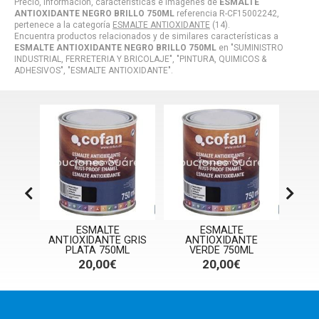
Precio, información, características e imágenes de
ESMALTE
ANTIOXIDANTE NEGRO BRILLO 750ML
referencia R-CF15002242,
pertenece a la categoría
ESMALTE ANTIOXIDANTE
(14).
Encuentra productos relacionados y de similares características a
ESMALTE ANTIOXIDANTE NEGRO BRILLO 750ML
en "SUMINISTRO
INDUSTRIAL, FERRETERIA Y BRICOLAJE", "PINTURA, QUIMICOS &
ADHESIVOS", "ESMALTE ANTIOXIDANTE".
ESMALTE
ESMALTE
I
GRIS
ANTIOXIDANTE GRIS
ANTIOXIDANTE
SIN
PLATA 750ML
VERDE 750ML
20,00€
20,00€