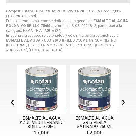
Comprar
ESMALTE AL AGUA ROJO VIVO BRILLO 750ML
por
17,00
€
.
Producto en stock.
Precio, información, características e imágenes de
ESMALTE AL AGUA
ROJO VIVO BRILLO 750ML
referencia R-CF15001312, pertenece a la
categoría
ESMALTE AL AGUA
(24).
Encuentra productos relacionados y de similares características a
ESMALTE AL AGUA ROJO VIVO BRILLO 750ML
en "SUMINISTRO
INDUSTRIAL, FERRETERIA Y BRICOLAJE", "PINTURA, QUIMICOS &
ADHESIVOS", "ESMALTE AL AGUA".
AGUA
ESMALTE AL AGUA
ESMALTE AL AGUA
ESM
EAL
AZUL MEDITERRANEO
GRIS PERLA
NEGR
ML
BRILLO 750ML
SATINADO 750ML
17,00€
17,00€