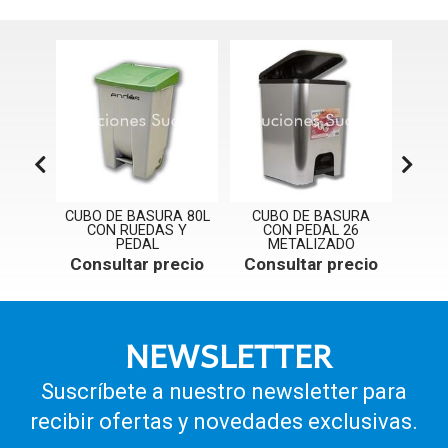
URA
CUBO DE BASURA 80L
CUBO DE BASURA
CU
AS Y
CON RUEDAS Y
CON PEDAL 26
IN
PEDAL
METALIZADO
Con
ecio
Consultar precio
Consultar precio
NEWSLETTER
Suscríbete a nuestro newsletter para
recibir ofertas y novedades exclusivas.