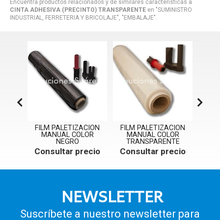
Encuentra productos relacionados y de similares características a
CINTA ADHESIVA (PRECINTO) TRANSPARENTE
en "SUMINISTRO
INDUSTRIAL, FERRETERIA Y BRICOLAJE", "EMBALAJE".
IVA
FILM PALETIZACION
FILM PALETIZACION
FIL
ARRON
MANUAL COLOR
MANUAL COLOR
NEGRO
TRANSPARENTE
ecio
Con
Consultar precio
Consultar precio
NEWSLETTER
Suscríbete a nuestro newsletter para