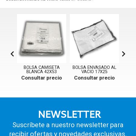
ETA
BOLSA CAMISETA
BOLSA ENVASADO AL
BOLS
50
BLANCA 42X53
VACIO 17X25
ecio
Consultar precio
Consultar precio
Con
NEWSLETTER
Suscríbete a nuestro newsletter para
recibir ofertas y novedades exclusivas.