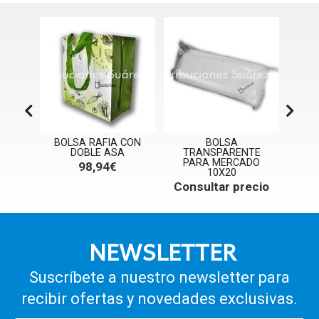
DO AL
BOLSA RAFIA CON
BOLSA
5
DOBLE ASA
TRANSPARENTE
T
PARA MERCADO
P
ecio
98,94€
10X20
Consultar precio
Con
NEWSLETTER
Suscríbete a nuestro newsletter para
recibir ofertas y novedades exclusivas.