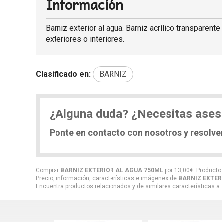
Información
Barniz exterior al agua. Barniz acrílico transparen
exteriores o interiores.
Clasificado en:
BARNIZ
¿Alguna duda? ¿Necesitas ase
Ponte en contacto con nosotros y resolv
Comprar
BARNIZ EXTERIOR AL AGUA 750ML
por
13,00
€
. Producto
Precio, información, características e imágenes de
BARNIZ EXTER
Encuentra productos relacionados y de similares características a