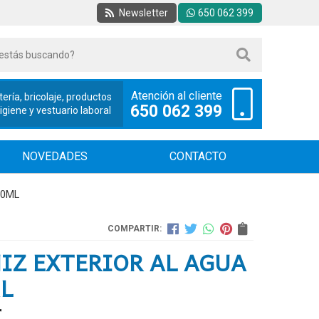
Newsletter
650 062 399
Atención al cliente
tería, bricolaje, productos
650 062 399
iene y vestuario laboral
NOVEDADES
CONTACTO
50ML
COMPARTIR:
IZ EXTERIOR AL AGUA
L
€