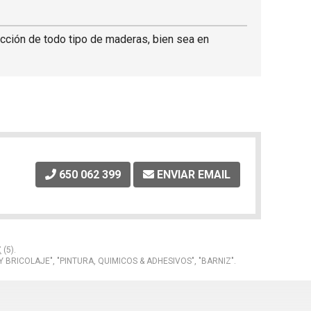
tección de todo tipo de maderas, bien sea en
650 062 399
ENVIAR EMAIL
Z
(5).
 BRICOLAJE", "PINTURA, QUIMICOS & ADHESIVOS", "BARNIZ".