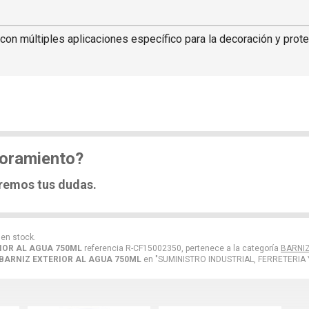
te con múltiples aplicaciones específico para la decoración y pro
soramiento?
eremos tus dudas.
 en stock.
IOR AL AGUA 750ML
referencia R-CF15002350, pertenece a la categoría
BARNI
BARNIZ EXTERIOR AL AGUA 750ML
en "SUMINISTRO INDUSTRIAL, FERRETERIA Y