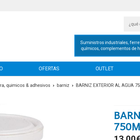
Suministros industriales, ferre
químicos, complementos de hig
IO
OFERTAS
OUTLET
ura, quimicos & adhesivos
barniz
BARNIZ EXTERIOR AL AGUA 7
BARN
750M
13,00