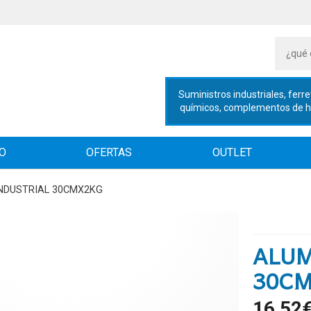
Suministros industriales, ferre
químicos, complementos de hig
IO
OFERTAS
OUTLET
INDUSTRIAL 30CMX2KG
ALUM
30C
16,52