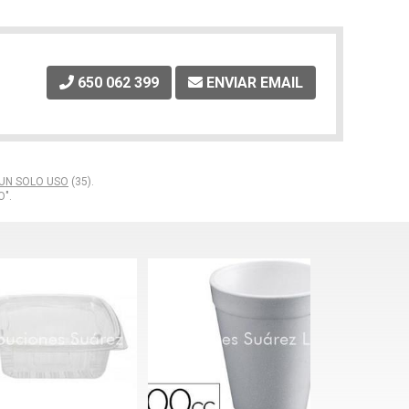
650 062 399
ENVIAR EMAIL
UN SOLO USO
(35).
O".