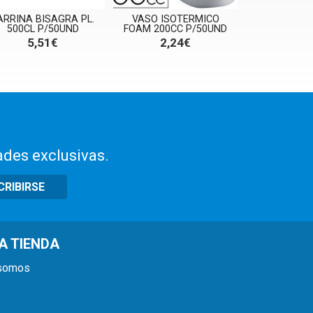
ARRINA BISAGRA PL.
VASO ISOTERMICO
500CL P/50UND
FOAM 200CC P/50UND
5,51€
2,24€
ades exclusivas.
CRIBIRSE
A TIENDA
 somos