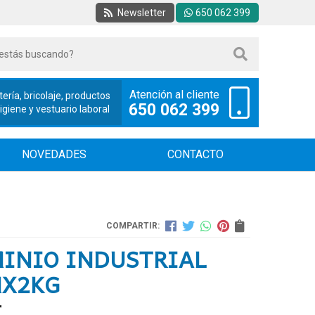
Newsletter
650 062 399
Atención al cliente
tería, bricolaje, productos
650 062 399
iene y vestuario laboral
NOVEDADES
CONTACTO
COMPARTIR:
INIO INDUSTRIAL
MX2KG
€